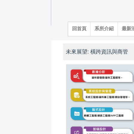
跳
到
主
要
回首頁
系所介紹
最新
內
容
區
未來展望: 橫跨資訊與商管