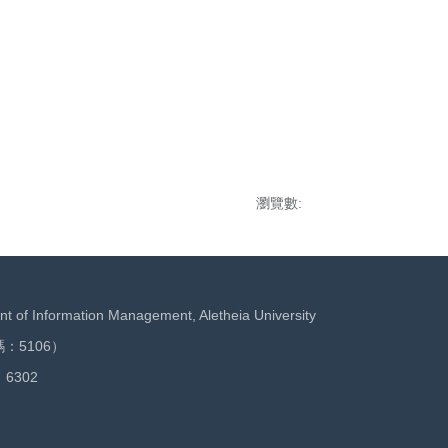
瀏覽數:
nformation Management, Aletheia University
5106）
6302