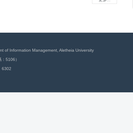
nformation Management, Aletheia University
5106）
6302