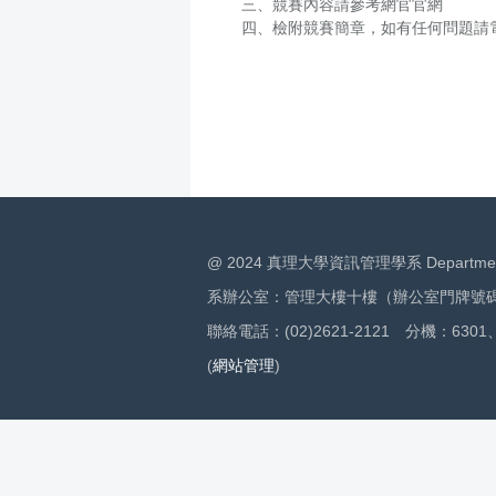
三、競賽內容請參考網官
官網
四、檢附競賽簡章，如有任何問題請電洽：
@ 2024 真理大學資訊管理學系 Department of I
系辦公室：管理大樓十樓（辦公室門牌號碼：
聯絡電話：(02)2621-2121 分機：6301、
(
網站管理
)