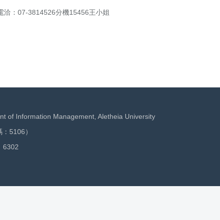
07-3814526分機15456王小姐
nformation Management, Aletheia University
5106）
6302