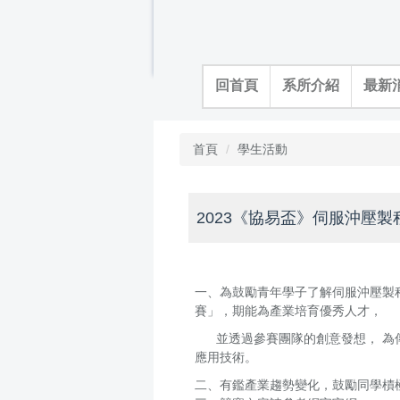
跳
到
主
要
回首頁
系所介紹
最新
內
容
區
首頁
學生活動
2023《協易盃》伺服沖壓製
一、為鼓勵青年學子了解伺服沖壓製程
賽」，期能為產業培育優秀人才，
並透過參賽團隊的創意發想， 為傳
應用技術。
二、有鑑產業趨勢變化，鼓勵同學樍