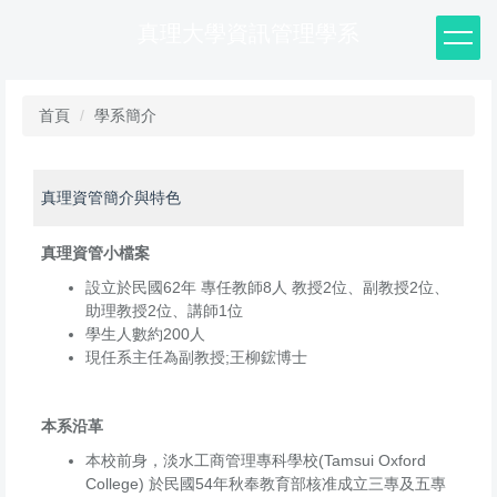
跳
真理大學資訊管理學系
到
主
要
內
首頁
學系簡介
容
區
真理資管簡介與特色
真理資管小檔案
設立於民國62年 專任教師8人 教授2位、副教授2位、
助理教授2位、講師1位
學生人數約200人
現任系主任為副教授;王柳鋐博士
本系沿革
本校前身，淡水工商管理專科學校(Tamsui Oxford
College) 於民國54年秋奉教育部核准成立三專及五專